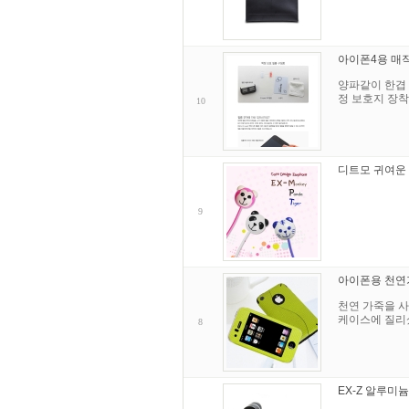
아이폰4용 매
양파같이 한겹 
정 보호지 장착
10
디트모 귀여운 
9
아이폰용 천연가죽
천연 가죽을 사
케이스에 질리
8
EX-Z 알루미