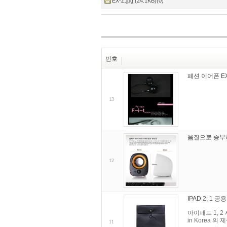
EX-Z.jpg (24.1KB)(0)
번호
페션 이어폰 EX
13
음질으로 승부하
12
IPAD 2, 1 
아이패드 1, 
in Korea 
11