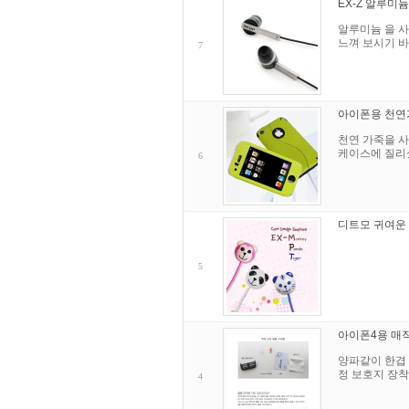
EX-Z 알루미
알루미늄 을 사용
느껴 보시기 바랍
7
아이폰용 천연가죽
천연 가죽을 사
케이스에 질리
6
디트모 귀여운 
5
아이폰4용 매
양파같이 한겹 
정 보호지 장착
4