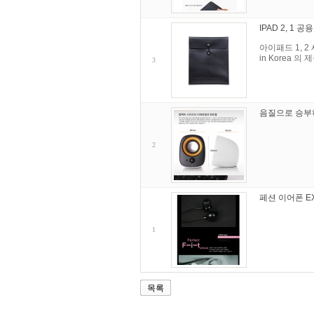
IPAD 2, 1 
아이패드 1, 
in Korea 
3
음질으로 승부하
2
페션 이어폰 EX
1
목록