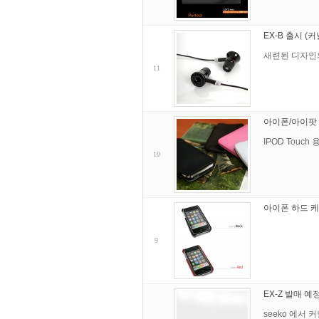
EX-B 출시 (
새련된 디자인의
11
아이폰/아이팟 
IPOD Touch
10
아이폰 하드 케이
9
EX-Z 발매 
seeko 에서 커