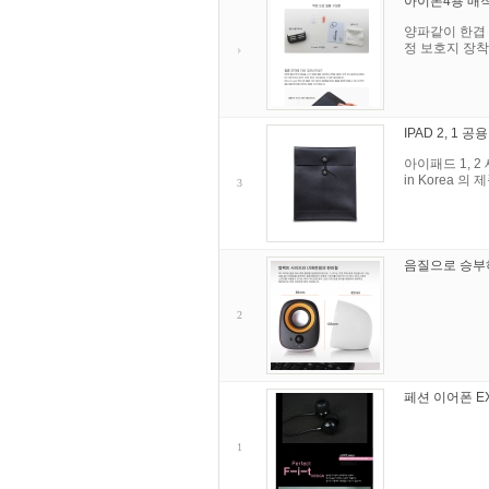
아이폰4용 매
양파같이 한겹 
정 보호지 장착
IPAD 2, 1 
아이패드 1, 
in Korea 
3
음질으로 승부하
2
페션 이어폰 EX
1