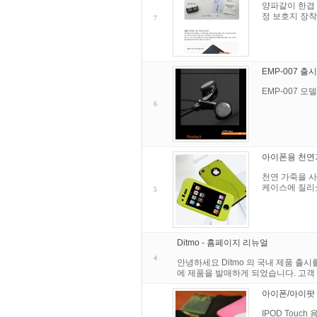
양파같이 한겹 
정 보호지 장착
7
EMP-007 출
EMP-007 
6
아이폰용 천연가죽
천연 가죽을 사
케이스에 질리
5
Ditmo - 홈페이지 리뉴얼
4
안녕하세요 Ditmo 의 국내 제품 출시
에 제품을 발매하게 되었습니다. 고객
아이폰/아이팟 
IPOD Touch