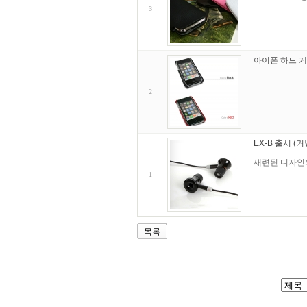
3
아이폰 하드 케이
2
EX-B 출시 (
새련된 디자인의
1
목록