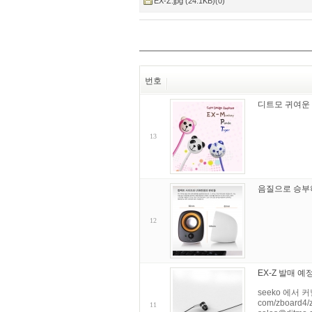
EX-Z.jpg (24.1KB)(0)
번호
디트모 귀여운 
13
음질으로 승부하
12
EX-Z 발매 
seeko 에서 커
com/zboard
11