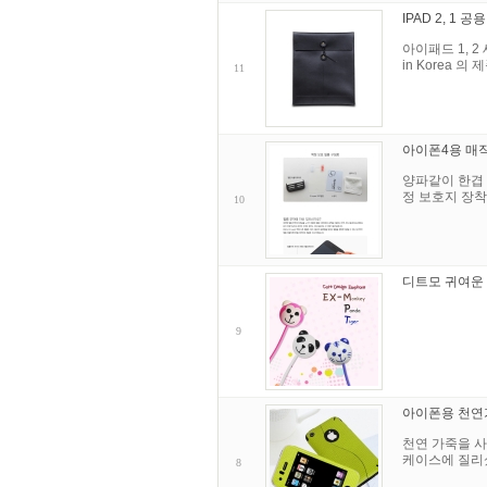
IPAD 2, 1 
아이패드 1, 
in Korea 
11
아이폰4용 매
양파같이 한겹 
정 보호지 장착
10
디트모 귀여운 
9
아이폰용 천연가죽
천연 가죽을 사
케이스에 질리
8