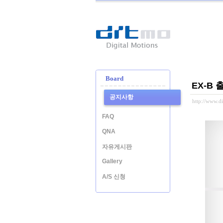
Ditmo
-
Digital
Motion
Board
EX-B
공지사항
http://www.
FAQ
QNA
자유게시판
Gallery
A/S 신청