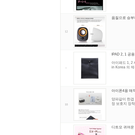
음질으로 승부하
12
IPAD 2, 1 
아이패드 1, 
in Korea 
아이폰4용 매
양파같이 한겹 
정 보호지 장착
10
디트모 귀여운 