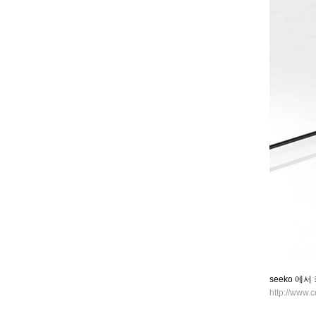
seeko 에
http://www