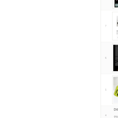
7
6
5
D
4
안