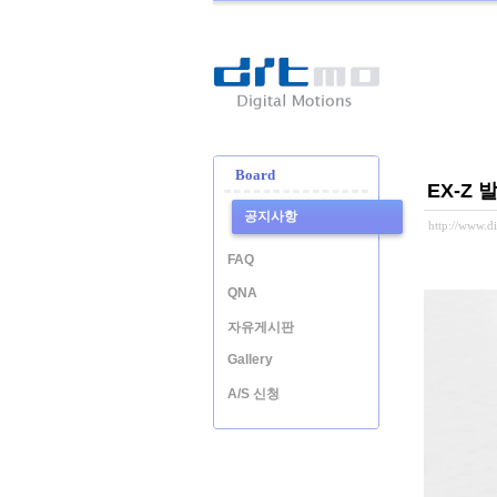
Ditmo
-
Digital
Motion
Board
EX-Z
공지사항
http://www.
FAQ
QNA
자유게시판
Gallery
A/S 신청