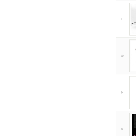
10
9
8