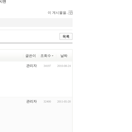
주시면
이 게시물을..
목록
글쓴이
조회수
날짜
관리자
34197
2010-08-24
관리자
32400
2011-05-20