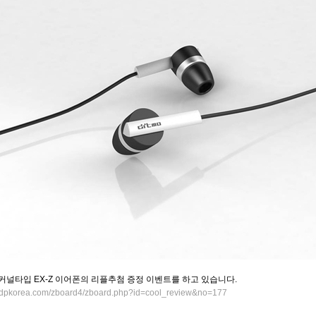
서 커널타입 EX-Z 이어폰의 리플추첨 증정 이벤트를 하고 있습니다.
.cdpkorea.com/zboard4/zboard.php?id=cool_review&no=177