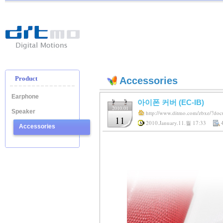
Ditmo
-
Digital
Motion
Product
Accessories
Earphone
아이폰 커버 (EC-IB)
2010.01
Speaker
http://www.ditmo.com/zbxe/?do
11
2010.January.11.월 17:33
Accessories