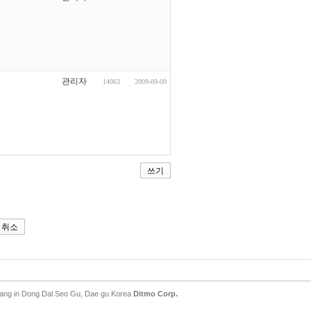
관리자
14063
2009-09-09
쓰기
취소
ang in Dong Dal Seo Gu, Dae gu Korea
Ditmo Corp.