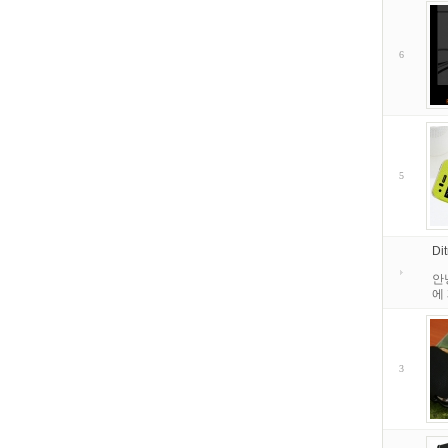
6
5
D
안
에
3