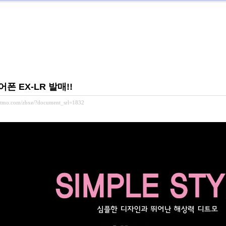
폰 EX-LR 발매!!
ditmo.com/zbxe/?document_srl=1832