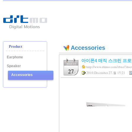
Ditmo
-
Digital
Motion
Product
Accessories
Earphone
아이폰4 매직 스크린 프
2010.12
Speaker
http://www.ditmo.com/zbxe/?do
27
2010.December.27.월 15:21
Accessories